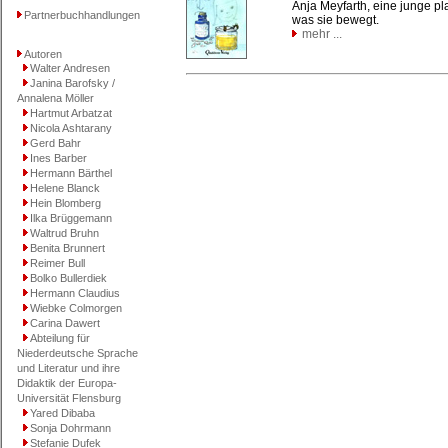
Anja Meyfarth, eine junge pl
Partnerbuchhandlungen
was sie bewegt.
mehr ...
Autoren
Walter Andresen
Janina Barofsky /
Annalena Möller
Hartmut Arbatzat
Nicola Ashtarany
Gerd Bahr
Ines Barber
Hermann Bärthel
Helene Blanck
Hein Blomberg
Ilka Brüggemann
Waltrud Bruhn
Benita Brunnert
Reimer Bull
Bolko Bullerdiek
Hermann Claudius
Wiebke Colmorgen
Carina Dawert
Abteilung für
Niederdeutsche Sprache
und Literatur und ihre
Didaktik der Europa-
Universität Flensburg
Yared Dibaba
Sonja Dohrmann
Stefanie Dufek