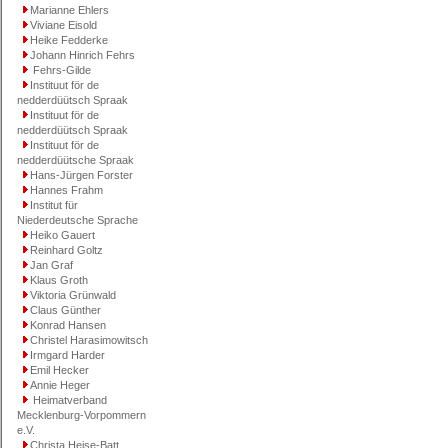
Marianne Ehlers
Viviane Eisold
Heike Fedderke
Johann Hinrich Fehrs
Fehrs-Gilde
Instituut för de
nedderdüütsch Spraak
Instituut för de
nedderdüütsch Spraak
Instituut för de
nedderdüütsche Spraak
Hans-Jürgen Forster
Hannes Frahm
Institut für
Niederdeutsche Sprache
Heiko Gauert
Reinhard Goltz
Jan Graf
Klaus Groth
Viktoria Grünwald
Claus Günther
Konrad Hansen
Christel Harasimowitsch
Irmgard Harder
Emil Hecker
Annie Heger
Heimatverband
Mecklenburg-Vorpommern
e.V.
Christa Heise-Batt