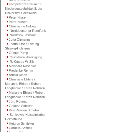
Kompetenzzentrum für
Niederdeutschdidaktik der
Universität Greifswald
Peter Nissen
Peter Nissen
Christianne Nölting
Norddeutscher Rundfunk
Nordfriisk Instituut
Jutta Oltmanns
Plattdüütsch Stiftung
Sleswig-Holsteen
Günter Pump
Quickborn Vereinigung
R. Kruse / W. Zilz
Meinhard Raschke
Frederike Remm
Arnold Risch
Christiane Ehlers /
Marianne Ehlers / Robert
Langhanke / Karen Nehlsen
Marianne Ehlers / Robert
Langhanke / Karen Nehlsen
Jörg Rönnau
Gesche Scheller
Peer-Marten Scheller
Schleswig-Holsteinischer
Heimatbund
Heidrun Schlieker
Cordelia Schnell