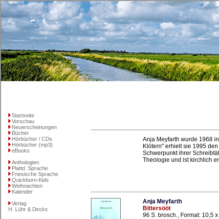
Startseite
Vorschau
Neuerscheinungen
Bücher
Hörbücher / CDs
Anja Meyfarth wurde 1968 in 
Hörbücher (mp3)
Klötern" erhielt sie 1995 de
eBooks
Schwerpunkt ihrer Schreibtät
Theologie und ist kirchlich e
Anthologien
Plattd. Sprache
Friesische Sprache
Quickborn-Kids
Weihnachten
Kalender
Anja Meyfarth
Verlag
Bittersööt
H. Lühr & Dircks
96 S. brosch., Format: 10,5