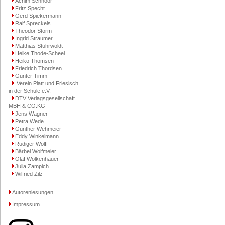
Achim Schnoor
Fritz Specht
Gerd Spiekermann
Ralf Spreckels
Theodor Storm
Ingrid Straumer
Matthias Stührwoldt
Heike Thode-Scheel
Heiko Thomsen
Friedrich Thordsen
Günter Timm
Verein Platt und Friesisch
in der Schule e.V.
DTV Verlagsgesellschaft
MBH & CO.KG
Jens Wagner
Petra Wede
Günther Wehmeier
Eddy Winkelmann
Rüdiger Wolff
Bärbel Wolfmeier
Olaf Wolkenhauer
Julia Zampich
Wilfried Zilz
Autorenlesungen
Impressum