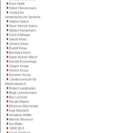
Dora Heldt
Heike Hiestermann
Institut für
niederdeutsche Sprache
Sabine Kaack
Hans-Hinrich Kahrs
Stefani Kampmann
Gerd Katthage
Jakob Kinau
Johann Kinau
Rudolf Kinau
Bernhard Koch
Katrin Konen-Witzel
Kerstin Kromminga
Jürgen Kropp
Hinrich Kruse
Remmer Kruse
Länderzentrum für
Niederdeutsch
Robert Langhanke
Birgit Lemmermann
Boy Lornsen
Harald Maack
Eleonora Mavromati
Anja Meyfarth
Annalena Möller
Werner Momsen
Ina Müller
NDR 90,3
Karen Nehlsen