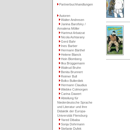
Partnerbuchhandlungen
Autoren
Walter Andresen
Janina Barofsky /
Annalena Möller
Hartmut Arbatzat
Nicola Ashtarany
Gerd Bahr
Ines Barber
Hermann Bärthel
Helene Blanck
Hein Blomberg
Ilka Brüggemann
Waltrud Bruhn
Benita Brunnert
Reimer Bull
Bolko Bullerdiek
Hermann Claudius
Wiebke Colmorgen
Carina Dawert
Abteilung für
Niederdeutsche Sprache
und Literatur und ihre
Didaktik der Europa-
Universität Flensburg
Yared Dibaba
Sonja Dohrmann
Stefanie Dufek