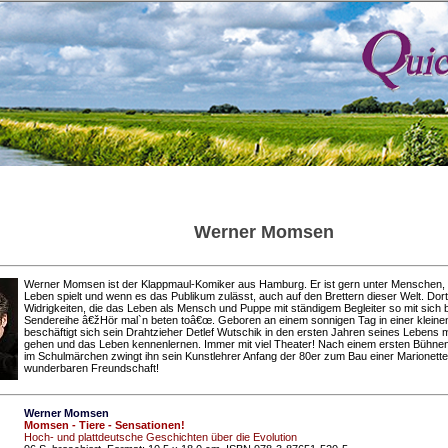
Werner Momsen
Werner Momsen ist der Klappmaul-Komiker aus Hamburg. Er ist gern unter Menschen, 
Leben spielt und wenn es das Publikum zulässt, auch auf den Brettern dieser Welt. Dort
Widrigkeiten, die das Leben als Mensch und Puppe mit ständigem Begleiter so mit sich 
Sendereihe â€žHör mal`n beten toâ€œ. Geboren an einem sonnigen Tag in einer klein
beschäftigt sich sein Drahtzieher Detlef Wutschik in den ersten Jahren seines Lebens 
gehen und das Leben kennenlernen. Immer mit viel Theater! Nach einem ersten Bühnena
im Schulmärchen zwingt ihn sein Kunstlehrer Anfang der 80er zum Bau einer Marionette 
wunderbaren Freundschaft!
Werner Momsen
Momsen - Tiere - Sensationen!
Hoch- und plattdeutsche Geschichten über die Evolution