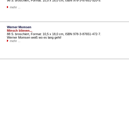
96 S. broschiert, Format: 10,5 x 18,0 cm, ISBN 978-3-87651-520-5.
mehr ...
Werner Momsen
Minsch blieven...
88 S. broschiert, Format: 10,5 x 18,0 cm, ISBN 978-3-87651-472-7.
Werner Momsen weiß wo es lang geht!
mehr ...