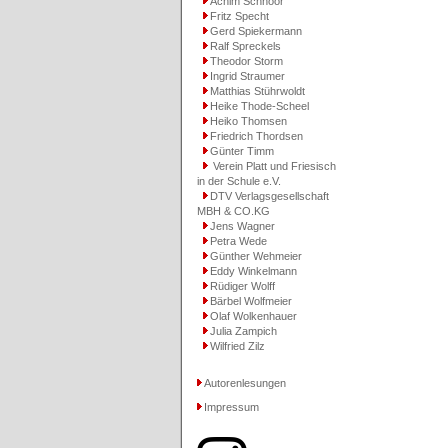
Achim Schnoor
Fritz Specht
Gerd Spiekermann
Ralf Spreckels
Theodor Storm
Ingrid Straumer
Matthias Stührwoldt
Heike Thode-Scheel
Heiko Thomsen
Friedrich Thordsen
Günter Timm
Verein Platt und Friesisch
in der Schule e.V.
DTV Verlagsgesellschaft
MBH & CO.KG
Jens Wagner
Petra Wede
Günther Wehmeier
Eddy Winkelmann
Rüdiger Wolff
Bärbel Wolfmeier
Olaf Wolkenhauer
Julia Zampich
Wilfried Zilz
Autorenlesungen
Impressum