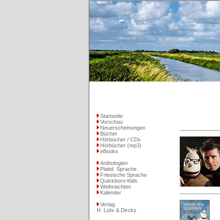
Startseite
Vorschau
Neuerscheinungen
Bücher
Hörbücher / CDs
Hörbücher (mp3)
eBooks
Anthologien
Plattd. Sprache
Friesische Sprache
Quickborn-Kids
Weihnachten
Kalender
Verlag
H. Lühr & Dircks