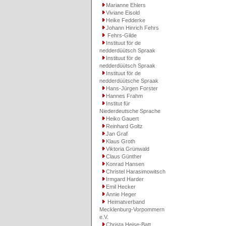
Marianne Ehlers
Viviane Eisold
Heike Fedderke
Johann Hinrich Fehrs
Fehrs-Gilde
Instituut för de
nedderdüütsch Spraak
Instituut för de
nedderdüütsch Spraak
Instituut för de
nedderdüütsche Spraak
Hans-Jürgen Forster
Hannes Frahm
Institut für
Niederdeutsche Sprache
Heiko Gauert
Reinhard Goltz
Jan Graf
Klaus Groth
Viktoria Grünwald
Claus Günther
Konrad Hansen
Christel Harasimowitsch
Irmgard Harder
Emil Hecker
Annie Heger
Heimatverband
Mecklenburg-Vorpommern
e.V.
Christa Heise-Batt