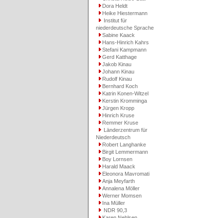
Dora Heldt
Heike Hiestermann
Institut für
niederdeutsche Sprache
Sabine Kaack
Hans-Hinrich Kahrs
Stefani Kampmann
Gerd Katthage
Jakob Kinau
Johann Kinau
Rudolf Kinau
Bernhard Koch
Katrin Konen-Witzel
Kerstin Kromminga
Jürgen Kropp
Hinrich Kruse
Remmer Kruse
Länderzentrum für
Niederdeutsch
Robert Langhanke
Birgit Lemmermann
Boy Lornsen
Harald Maack
Eleonora Mavromati
Anja Meyfarth
Annalena Möller
Werner Momsen
Ina Müller
NDR 90,3
Karen Nehlsen