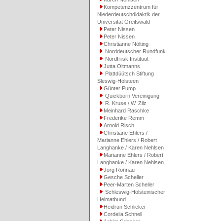
Kompetenzzentrum für
Niederdeutschdidaktik der
Universität Greifswald
Peter Nissen
Peter Nissen
Christianne Nölting
Norddeutscher Rundfunk
Nordfriisk Instituut
Jutta Oltmanns
Plattdüütsch Stiftung
Sleswig-Holsteen
Günter Pump
Quickborn Vereinigung
R. Kruse / W. Zilz
Meinhard Raschke
Frederike Remm
Arnold Risch
Christiane Ehlers /
Marianne Ehlers / Robert
Langhanke / Karen Nehlsen
Marianne Ehlers / Robert
Langhanke / Karen Nehlsen
Jörg Rönnau
Gesche Scheller
Peer-Marten Scheller
Schleswig-Holsteinischer
Heimatbund
Heidrun Schlieker
Cordelia Schnell