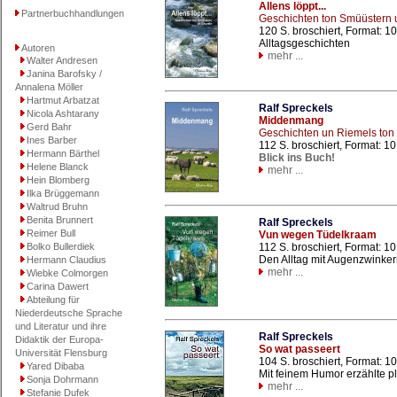
Allens löppt...
Partnerbuchhandlungen
Geschichten ton Smüüstern 
120 S. broschiert, Format: 
Alltagsgeschichten
Autoren
mehr ...
Walter Andresen
Janina Barofsky /
Annalena Möller
Hartmut Arbatzat
Ralf Spreckels
Nicola Ashtarany
Middenmang
Gerd Bahr
Geschichten un Riemels to
Ines Barber
112 S. broschiert, Format: 1
Hermann Bärthel
Blick ins Buch!
Helene Blanck
mehr ...
Hein Blomberg
Ilka Brüggemann
Waltrud Bruhn
Benita Brunnert
Ralf Spreckels
Reimer Bull
Vun wegen Tüdelkraam
Bolko Bullerdiek
112 S. broschiert, Format: 1
Den Alltag mit Augenzwinke
Hermann Claudius
mehr ...
Wiebke Colmorgen
Carina Dawert
Abteilung für
Niederdeutsche Sprache
und Literatur und ihre
Ralf Spreckels
Didaktik der Europa-
So wat passeert
Universität Flensburg
104 S. broschiert, Format: 
Yared Dibaba
Mit feinem Humor erzählte p
Sonja Dohrmann
mehr ...
Stefanie Dufek