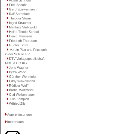
Achim Schnoor
Fritz Specht
Gerd Spiekermann
Ralf Spreckels
Theodor Storm
Ingrid Straumer
Matthias Stührwoldt
Heike Thode-Scheel
Heiko Thomsen
Friedrich Thordsen
Günter Timm
Verein Platt und Friesisch
in der Schule e.V.
DTV Verlagsgesellschaft
MBH & CO.KG
Jens Wagner
Petra Wede
Günther Wehmeier
Eddy Winkelmann
Rüdiger Wolff
Bärbel Wolfmeier
Olaf Wolkenhauer
Julia Zampich
Wilfried Zilz
Autorenlesungen
Impressum