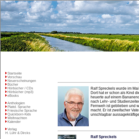
Startseite
Vorschau
Neuerscheinungen
Bücher
Hörbücher / CDs
Ralf Spreckels wurde im Mai
Hörbücher (mp3)
Dort hat er schon als Kind d
eBooks
heuerte auf einem Bananenda
nach Lehr- und Studienzeiten
Anthologien
Fernweh ist geblieben und wi
Plattd. Sprache
macht. Er ist zweifacher Vate
Friesische Sprache
Quickborn-Kids
unschlagbar aussagekräftige
Weihnachten
Kalender
Verlag
H. Lühr & Dircks
Ralf Spreckels