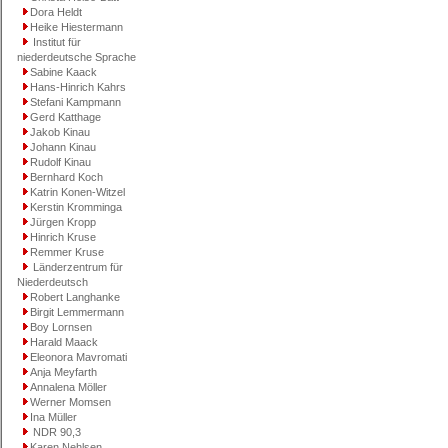
Dora Heldt
Heike Hiestermann
Institut für
niederdeutsche Sprache
Sabine Kaack
Hans-Hinrich Kahrs
Stefani Kampmann
Gerd Katthage
Jakob Kinau
Johann Kinau
Rudolf Kinau
Bernhard Koch
Katrin Konen-Witzel
Kerstin Kromminga
Jürgen Kropp
Hinrich Kruse
Remmer Kruse
Länderzentrum für
Niederdeutsch
Robert Langhanke
Birgit Lemmermann
Boy Lornsen
Harald Maack
Eleonora Mavromati
Anja Meyfarth
Annalena Möller
Werner Momsen
Ina Müller
NDR 90,3
Karen Nehlsen