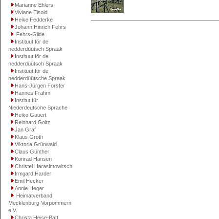
Marianne Ehlers
Viviane Eisold
Heike Fedderke
Johann Hinrich Fehrs
Fehrs-Gilde
Instituut för de
nedderdüütsch Spraak
Instituut för de
nedderdüütsch Spraak
Instituut för de
nedderdüütsche Spraak
Hans-Jürgen Forster
Hannes Frahm
Institut für
Niederdeutsche Sprache
Heiko Gauert
Reinhard Goltz
Jan Graf
Klaus Groth
Viktoria Grünwald
Claus Günther
Konrad Hansen
Christel Harasimowitsch
Irmgard Harder
Emil Hecker
Annie Heger
Heimatverband
Mecklenburg-Vorpommern
e.V.
Christa Heise-Batt