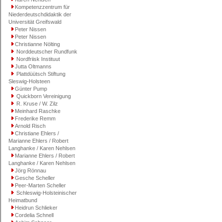
Kompetenzzentrum für
Niederdeutschdidaktik der
Universität Greifswald
Peter Nissen
Peter Nissen
Christianne Nölting
Norddeutscher Rundfunk
Nordfriisk Instituut
Jutta Oltmanns
Plattdüütsch Stiftung
Sleswig-Holsteen
Günter Pump
Quickborn Vereinigung
R. Kruse / W. Zilz
Meinhard Raschke
Frederike Remm
Arnold Risch
Christiane Ehlers /
Marianne Ehlers / Robert
Langhanke / Karen Nehlsen
Marianne Ehlers / Robert
Langhanke / Karen Nehlsen
Jörg Rönnau
Gesche Scheller
Peer-Marten Scheller
Schleswig-Holsteinischer
Heimatbund
Heidrun Schlieker
Cordelia Schnell