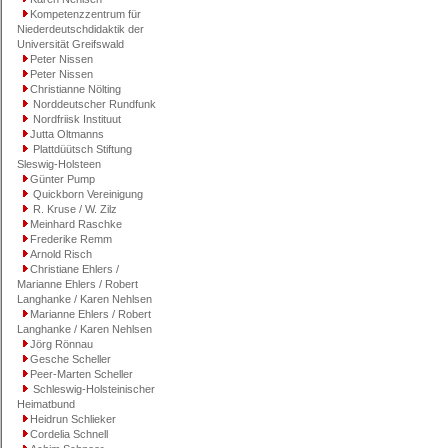
Kompetenzzentrum für
Niederdeutschdidaktik der
Universität Greifswald
Peter Nissen
Peter Nissen
Christianne Nölting
Norddeutscher Rundfunk
Nordfriisk Instituut
Jutta Oltmanns
Plattdüütsch Stiftung
Sleswig-Holsteen
Günter Pump
Quickborn Vereinigung
R. Kruse / W. Zilz
Meinhard Raschke
Frederike Remm
Arnold Risch
Christiane Ehlers /
Marianne Ehlers / Robert
Langhanke / Karen Nehlsen
Marianne Ehlers / Robert
Langhanke / Karen Nehlsen
Jörg Rönnau
Gesche Scheller
Peer-Marten Scheller
Schleswig-Holsteinischer
Heimatbund
Heidrun Schlieker
Cordelia Schnell