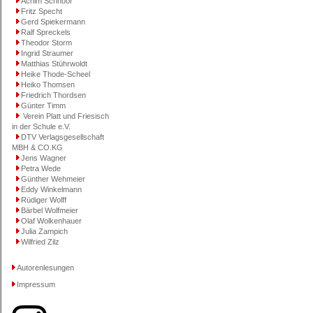
Achim Schnoor
Fritz Specht
Gerd Spiekermann
Ralf Spreckels
Theodor Storm
Ingrid Straumer
Matthias Stührwoldt
Heike Thode-Scheel
Heiko Thomsen
Friedrich Thordsen
Günter Timm
Verein Platt und Friesisch
in der Schule e.V.
DTV Verlagsgesellschaft
MBH & CO.KG
Jens Wagner
Petra Wede
Günther Wehmeier
Eddy Winkelmann
Rüdiger Wolff
Bärbel Wolfmeier
Olaf Wolkenhauer
Julia Zampich
Wilfried Zilz
Autorenlesungen
Impressum