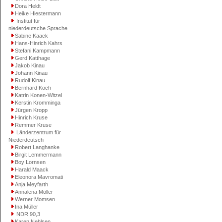
Dora Heldt
Heike Hiestermann
Institut für
niederdeutsche Sprache
Sabine Kaack
Hans-Hinrich Kahrs
Stefani Kampmann
Gerd Katthage
Jakob Kinau
Johann Kinau
Rudolf Kinau
Bernhard Koch
Katrin Konen-Witzel
Kerstin Kromminga
Jürgen Kropp
Hinrich Kruse
Remmer Kruse
Länderzentrum für
Niederdeutsch
Robert Langhanke
Birgit Lemmermann
Boy Lornsen
Harald Maack
Eleonora Mavromati
Anja Meyfarth
Annalena Möller
Werner Momsen
Ina Müller
NDR 90,3
Karen Nehlsen