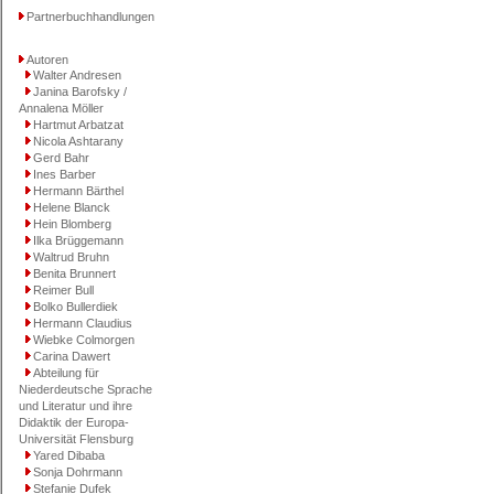
Partnerbuchhandlungen
Autoren
Walter Andresen
Janina Barofsky /
Annalena Möller
Hartmut Arbatzat
Nicola Ashtarany
Gerd Bahr
Ines Barber
Hermann Bärthel
Helene Blanck
Hein Blomberg
Ilka Brüggemann
Waltrud Bruhn
Benita Brunnert
Reimer Bull
Bolko Bullerdiek
Hermann Claudius
Wiebke Colmorgen
Carina Dawert
Abteilung für
Niederdeutsche Sprache
und Literatur und ihre
Didaktik der Europa-
Universität Flensburg
Yared Dibaba
Sonja Dohrmann
Stefanie Dufek