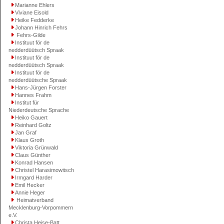
Marianne Ehlers
Viviane Eisold
Heike Fedderke
Johann Hinrich Fehrs
Fehrs-Gilde
Instituut för de
nedderdüütsch Spraak
Instituut för de
nedderdüütsch Spraak
Instituut för de
nedderdüütsche Spraak
Hans-Jürgen Forster
Hannes Frahm
Institut für
Niederdeutsche Sprache
Heiko Gauert
Reinhard Goltz
Jan Graf
Klaus Groth
Viktoria Grünwald
Claus Günther
Konrad Hansen
Christel Harasimowitsch
Irmgard Harder
Emil Hecker
Annie Heger
Heimatverband
Mecklenburg-Vorpommern
e.V.
Christa Heise-Batt