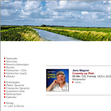
Startseite
Vorschau
Neuerscheinungen
Bücher
Hörbücher / CDs
Jens Wagner
Hörbücher (mp3)
Comedy op Platt
eBooks
69 Min. CD, Format: 14,0 x 12,
Hörprobe!
Anthologien
mehr ...
Plattd. Sprache
Friesische Sprache
Quickborn-Kids
Weihnachten
Kalender
Verlag
H. Lühr & Dircks