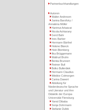
Partnerbuchhandlungen
Autoren
Walter Andresen
Janina Barofsky /
Annalena Möller
Hartmut Arbatzat
Nicola Ashtarany
Gerd Bahr
Ines Barber
Hermann Bärthel
Helene Blanck
Hein Blomberg
Ilka Brüggemann
Waltrud Bruhn
Benita Brunnert
Reimer Bull
Bolko Bullerdiek
Hermann Claudius
Wiebke Colmorgen
Carina Dawert
Abteilung für
Niederdeutsche Sprache
und Literatur und ihre
Didaktik der Europa-
Universität Flensburg
Yared Dibaba
Sonja Dohrmann
Stefanie Dufek