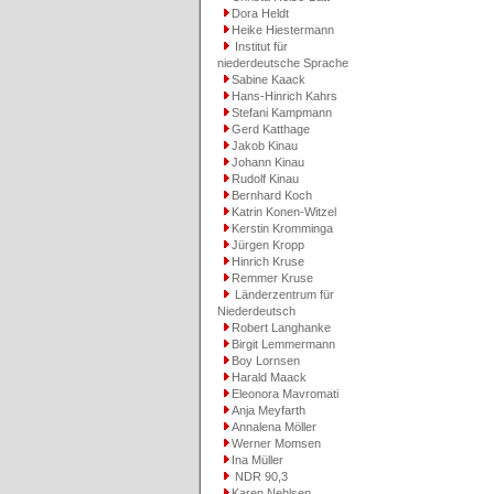
Dora Heldt
Heike Hiestermann
Institut für
niederdeutsche Sprache
Sabine Kaack
Hans-Hinrich Kahrs
Stefani Kampmann
Gerd Katthage
Jakob Kinau
Johann Kinau
Rudolf Kinau
Bernhard Koch
Katrin Konen-Witzel
Kerstin Kromminga
Jürgen Kropp
Hinrich Kruse
Remmer Kruse
Länderzentrum für
Niederdeutsch
Robert Langhanke
Birgit Lemmermann
Boy Lornsen
Harald Maack
Eleonora Mavromati
Anja Meyfarth
Annalena Möller
Werner Momsen
Ina Müller
NDR 90,3
Karen Nehlsen