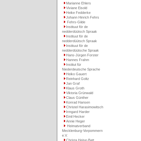
Marianne Ehlers
Viviane Eisold
Heike Fedderke
Johann Hinrich Fehrs
Fehrs-Gilde
Instituut för de
nedderdüütsch Spraak
Instituut för de
nedderdüütsch Spraak
Instituut för de
nedderdüütsche Spraak
Hans-Jürgen Forster
Hannes Frahm
Institut für
Niederdeutsche Sprache
Heiko Gauert
Reinhard Goltz
Jan Graf
Klaus Groth
Viktoria Grünwald
Claus Günther
Konrad Hansen
Christel Harasimowitsch
Irmgard Harder
Emil Hecker
Annie Heger
Heimatverband
Mecklenburg-Vorpommern
e.V.
Christa Heise-Batt