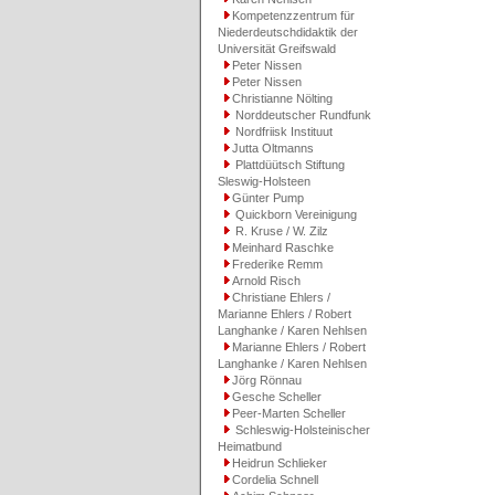
Kompetenzzentrum für
Niederdeutschdidaktik der
Universität Greifswald
Peter Nissen
Peter Nissen
Christianne Nölting
Norddeutscher Rundfunk
Nordfriisk Instituut
Jutta Oltmanns
Plattdüütsch Stiftung
Sleswig-Holsteen
Günter Pump
Quickborn Vereinigung
R. Kruse / W. Zilz
Meinhard Raschke
Frederike Remm
Arnold Risch
Christiane Ehlers /
Marianne Ehlers / Robert
Langhanke / Karen Nehlsen
Marianne Ehlers / Robert
Langhanke / Karen Nehlsen
Jörg Rönnau
Gesche Scheller
Peer-Marten Scheller
Schleswig-Holsteinischer
Heimatbund
Heidrun Schlieker
Cordelia Schnell