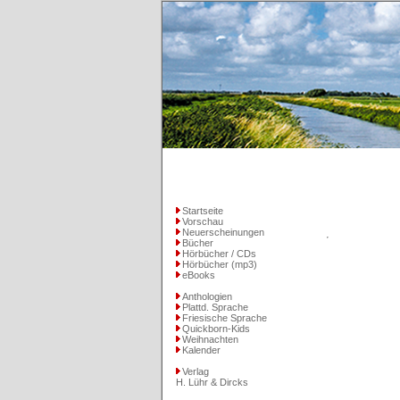
Startseite
Vorschau
Neuerscheinungen
Bücher
Hörbücher / CDs
Hörbücher (mp3)
eBooks
Anthologien
Plattd. Sprache
Friesische Sprache
Quickborn-Kids
Weihnachten
Kalender
Verlag
H. Lühr & Dircks