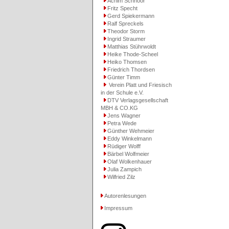
Achim Schnoor
Fritz Specht
Gerd Spiekermann
Ralf Spreckels
Theodor Storm
Ingrid Straumer
Matthias Stührwoldt
Heike Thode-Scheel
Heiko Thomsen
Friedrich Thordsen
Günter Timm
Verein Platt und Friesisch
in der Schule e.V.
DTV Verlagsgesellschaft
MBH & CO.KG
Jens Wagner
Petra Wede
Günther Wehmeier
Eddy Winkelmann
Rüdiger Wolff
Bärbel Wolfmeier
Olaf Wolkenhauer
Julia Zampich
Wilfried Zilz
Autorenlesungen
Impressum