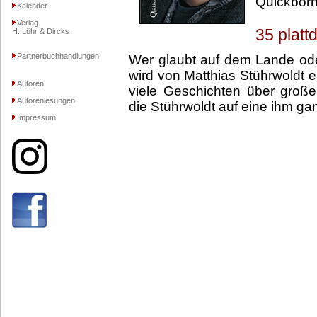
Quickborn
Kalender
Verlag
35 platt
H. Lühr & Dircks
Partnerbuchhandlungen
Wer glaubt auf dem Lande ode
wird von Matthias Stührwoldt e
Autoren
viele Geschichten über groß
Autorenlesungen
die Stührwoldt auf eine ihm gan
Impressum