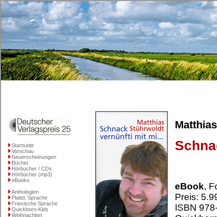
Matthias
Schnac
Startseite
Vorschau
Neuerscheinungen
Bücher
Hörbücher / CDs
Hörbücher (mp3)
eBooks
eBook
, F
Anthologien
Preis: 5.9
Plattd. Sprache
Friesische Sprache
ISBN 978
Quickborn-Kids
Weihnachten