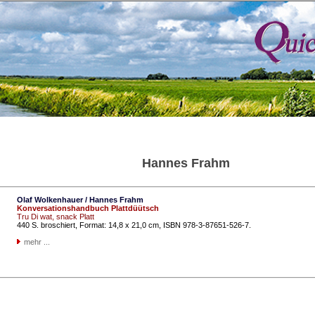
Hannes Frahm
Olaf Wolkenhauer / Hannes Frahm
Konversationshandbuch Plattdüütsch
Tru Di wat, snack Platt
440 S. broschiert, Format: 14,8 x 21,0 cm, ISBN 978-3-87651-526-7.
mehr ...