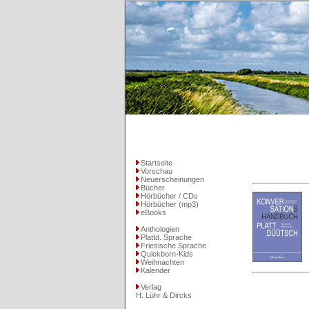
Startseite
Vorschau
Neuerscheinungen
Bücher
Hörbücher / CDs
Hörbücher (mp3)
eBooks
Anthologien
Plattd. Sprache
Friesische Sprache
Quickborn-Kids
Weihnachten
Kalender
Verlag
H. Lühr & Dircks