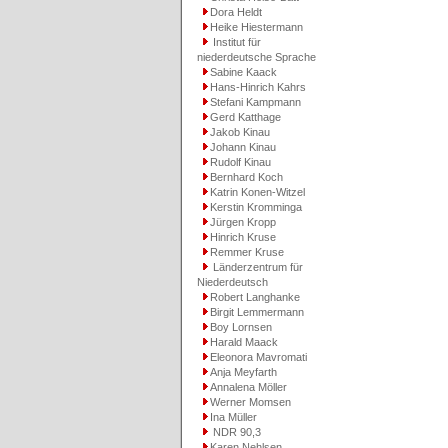
Dora Heldt
Heike Hiestermann
Institut für
niederdeutsche Sprache
Sabine Kaack
Hans-Hinrich Kahrs
Stefani Kampmann
Gerd Katthage
Jakob Kinau
Johann Kinau
Rudolf Kinau
Bernhard Koch
Katrin Konen-Witzel
Kerstin Kromminga
Jürgen Kropp
Hinrich Kruse
Remmer Kruse
Länderzentrum für
Niederdeutsch
Robert Langhanke
Birgit Lemmermann
Boy Lornsen
Harald Maack
Eleonora Mavromati
Anja Meyfarth
Annalena Möller
Werner Momsen
Ina Müller
NDR 90,3
Karen Nehlsen