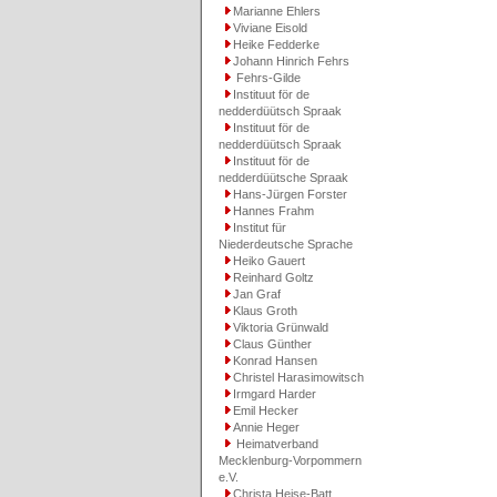
Marianne Ehlers
Viviane Eisold
Heike Fedderke
Johann Hinrich Fehrs
Fehrs-Gilde
Instituut för de
nedderdüütsch Spraak
Instituut för de
nedderdüütsch Spraak
Instituut för de
nedderdüütsche Spraak
Hans-Jürgen Forster
Hannes Frahm
Institut für
Niederdeutsche Sprache
Heiko Gauert
Reinhard Goltz
Jan Graf
Klaus Groth
Viktoria Grünwald
Claus Günther
Konrad Hansen
Christel Harasimowitsch
Irmgard Harder
Emil Hecker
Annie Heger
Heimatverband
Mecklenburg-Vorpommern
e.V.
Christa Heise-Batt