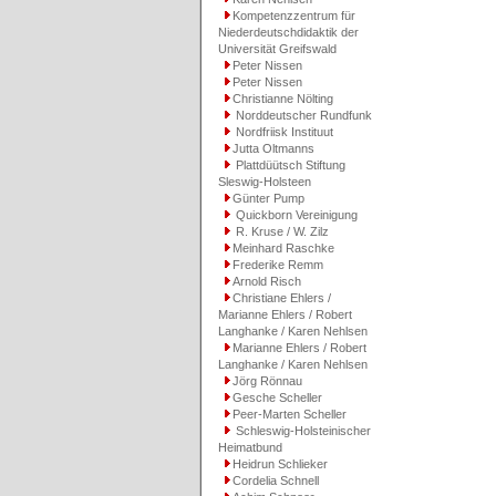
Kompetenzzentrum für
Niederdeutschdidaktik der
Universität Greifswald
Peter Nissen
Peter Nissen
Christianne Nölting
Norddeutscher Rundfunk
Nordfriisk Instituut
Jutta Oltmanns
Plattdüütsch Stiftung
Sleswig-Holsteen
Günter Pump
Quickborn Vereinigung
R. Kruse / W. Zilz
Meinhard Raschke
Frederike Remm
Arnold Risch
Christiane Ehlers /
Marianne Ehlers / Robert
Langhanke / Karen Nehlsen
Marianne Ehlers / Robert
Langhanke / Karen Nehlsen
Jörg Rönnau
Gesche Scheller
Peer-Marten Scheller
Schleswig-Holsteinischer
Heimatbund
Heidrun Schlieker
Cordelia Schnell