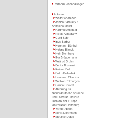
Partnerbuchhandlungen
Autoren
Walter Andresen
Janina Barofsky /
Annalena Möller
Hartmut Arbatzat
Nicola Ashtarany
Gerd Bahr
Ines Barber
Hermann Bärthel
Helene Blanck
Hein Blomberg
Ilka Brüggemann
Waltrud Bruhn
Benita Brunnert
Reimer Bull
Bolko Bullerdiek
Hermann Claudius
Wiebke Colmorgen
Carina Dawert
Abteilung für
Niederdeutsche Sprache
und Literatur und ihre
Didaktik der Europa-
Universität Flensburg
Yared Dibaba
Sonja Dohrmann
Stefanie Dufek