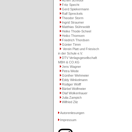
Achim Schnoor
Fritz Specht
Gerd Spiekermann
Ralf Spreckels
Theodor Storm
Ingrid Straumer
Matthias Stührwoldt
Heike Thode-Scheel
Heiko Thomsen
Friedrich Thordsen
Günter Timm
Verein Platt und Friesisch
in der Schule e.V.
DTV Verlagsgesellschaft
MBH & CO.KG
Jens Wagner
Petra Wede
Günther Wehmeier
Eddy Winkelmann
Rüdiger Wolff
Bärbel Wolfmeier
Olaf Wolkenhauer
Julia Zampich
Wilfried Zilz
Autorenlesungen
Impressum