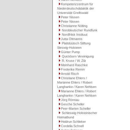
Kompetenzzentrum für
Niederdeutschdidaktik der
Universität Greifswald
Peter Nissen
Peter Nissen
Christianne Nölting
Norddeutscher Rundfunk
Nordfriisk Instituut
Jutta Oltmanns
Plattdüütsch Stiftung
Sleswig-Holsteen
Günter Pump
Quickborn Vereinigung
R. Kruse / W. Zilz
Meinhard Raschke
Frederike Remm
Arnold Risch
Christiane Ehlers /
Marianne Ehlers / Robert
Langhanke / Karen Nehlsen
Marianne Ehlers / Robert
Langhanke / Karen Nehlsen
Jörg Rönnau
Gesche Scheller
Peer-Marten Scheller
Schleswig-Holsteinischer
Heimatbund
Heidrun Schlieker
Cordelia Schnell