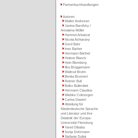
Partnerbuchhandlungen
Autoren
Walter Andresen
Janina Barofsky /
Annalena Möller
Hartmut Arbatzat
Nicola Ashtarany
Gerd Bahr
Ines Barber
Hermann Bärthel
Helene Blanck
Hein Blomberg
Ilka Brüggemann
Waltrud Bruhn
Benita Brunnert
Reimer Bull
Bolko Bullerdiek
Hermann Claudius
Wiebke Colmorgen
Carina Dawert
Abteilung für
Niederdeutsche Sprache
und Literatur und ihre
Didaktik der Europa-
Universität Flensburg
Yared Dibaba
Sonja Dohrmann
Stefanie Dufek