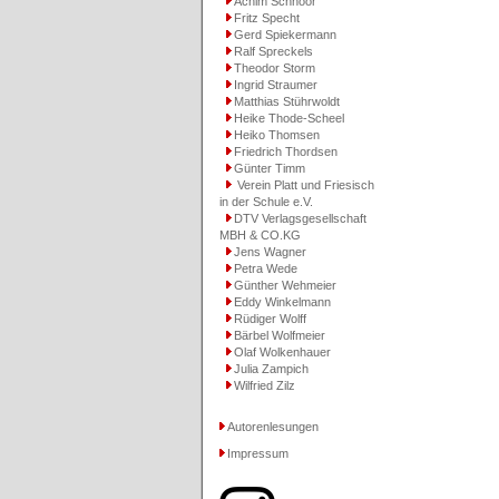
Achim Schnoor
Fritz Specht
Gerd Spiekermann
Ralf Spreckels
Theodor Storm
Ingrid Straumer
Matthias Stührwoldt
Heike Thode-Scheel
Heiko Thomsen
Friedrich Thordsen
Günter Timm
Verein Platt und Friesisch
in der Schule e.V.
DTV Verlagsgesellschaft
MBH & CO.KG
Jens Wagner
Petra Wede
Günther Wehmeier
Eddy Winkelmann
Rüdiger Wolff
Bärbel Wolfmeier
Olaf Wolkenhauer
Julia Zampich
Wilfried Zilz
Autorenlesungen
Impressum