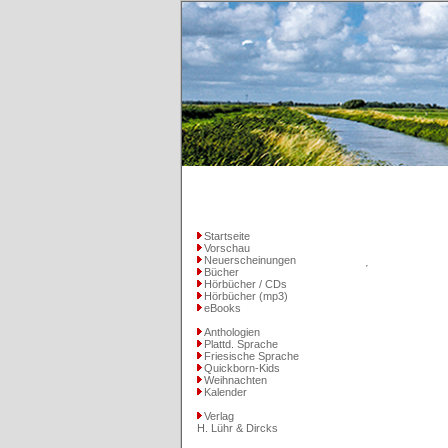
Startseite
Vorschau
Neuerscheinungen
Bücher
Hörbücher / CDs
Hörbücher (mp3)
eBooks
Anthologien
Plattd. Sprache
Friesische Sprache
Quickborn-Kids
Weihnachten
Kalender
Verlag
H. Lühr & Dircks