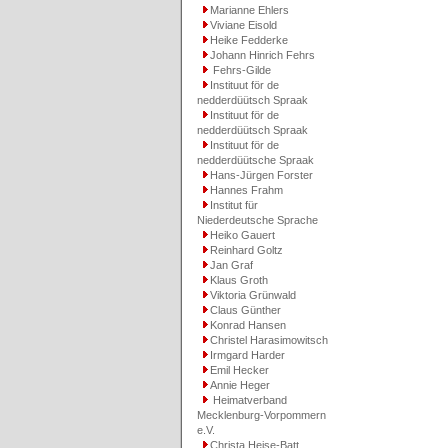
Marianne Ehlers
Viviane Eisold
Heike Fedderke
Johann Hinrich Fehrs
Fehrs-Gilde
Instituut för de
nedderdüütsch Spraak
Instituut för de
nedderdüütsch Spraak
Instituut för de
nedderdüütsche Spraak
Hans-Jürgen Forster
Hannes Frahm
Institut für
Niederdeutsche Sprache
Heiko Gauert
Reinhard Goltz
Jan Graf
Klaus Groth
Viktoria Grünwald
Claus Günther
Konrad Hansen
Christel Harasimowitsch
Irmgard Harder
Emil Hecker
Annie Heger
Heimatverband
Mecklenburg-Vorpommern
e.V.
Christa Heise-Batt